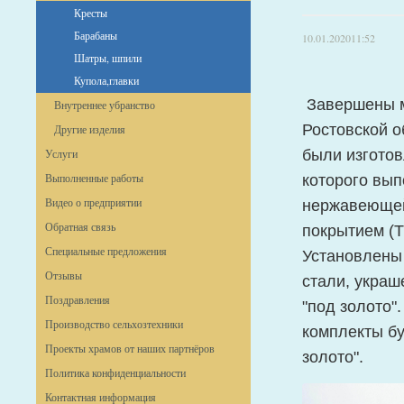
Кресты
Барабаны
10.01.2020
11:52
Шатры, шпили
Купола,главки
Завершены м
Внутреннее убранство
Ростовской 
Другие изделия
Услуги
были изгото
Выполненные работы
которого вып
Видео о предприятии
нержавеющей
Обратная связь
покрытием (T
Специальные предложения
Установлены
Отзывы
стали, украш
Поздравления
"под золото"
Производство сельхозтехники
комплекты бу
Проекты храмов от наших партнёров
золото".
Политика конфиденциальности
Контактная информация